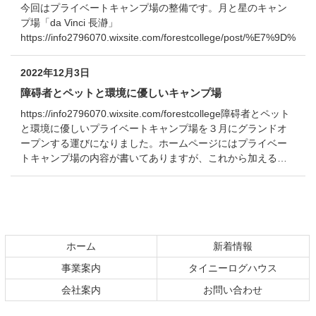
今回はプライベートキャンプ場の整備です。月と星のキャン
プ場「da Vinci 長瀞」
https://info2796070.wixsite.com/forestcollege/post/%E7
2022年12月3日
障碍者とペットと環境に優しいキャンプ場
https://info2796070.wixsite.com/forestcollege障碍者とペット
と環境に優しいプライベートキャンプ場を３月にグランドオ
ープンする運びになりました。ホームページにはプライベー
トキャンプ場の内容が書いてありますが、これから加える…
コ
ペ
ン
ー
テ
ジ
ホーム
新着情報
ン
の
事業案内
タイニーログハウス
ツ
先
本
頭
会社案内
お問い合わせ
文
へ
の
戻