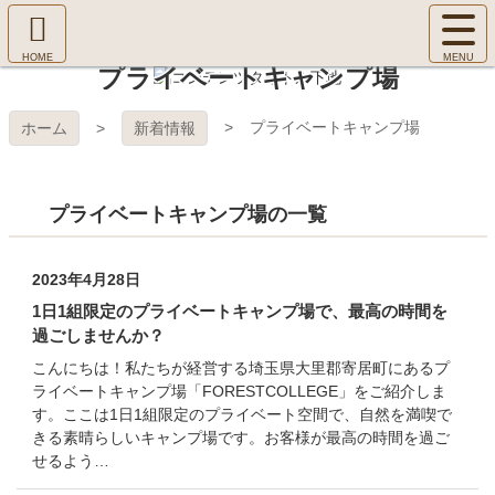
コ
サ
ン
イ
ホ
テ
ト
プライベートキャンプ場
㈱Ｆ
ー
ン
メ
ム
ツ
ニ
へ
本
ＯＲ
プライベートキャンプ場
ホーム
新着情報
ュ
文
ー
へ
ＥＳ
を
ス
開
プライベートキャンプ場の一覧
キ
Ｔ Ｃ
く
ッ
プ
ＯＬ
2023年4月28日
1日1組限定のプライベートキャンプ場で、最高の時間を
ＬＥ
過ごしませんか？
こんにちは！私たちが経営する埼玉県大里郡寄居町にあるプ
ＧＥ
ライベートキャンプ場「FORESTCOLLEGE」をご紹介しま
す。ここは1日1組限定のプライベート空間で、自然を満喫で
きる素晴らしいキャンプ場です。お客様が最高の時間を過ご
せるよう…