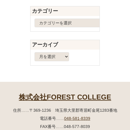
先
る
カテゴリー
頭
へ
カ
戻
テ
る
ゴ
リ
アーカイブ
ー
ア
ー
カ
イ
ブ
株式会社FOREST COLLEGE
住所
……〒369-1236 埼玉県大里郡寄居町
金尾1283番地
電話番号
……
048-581-8339
FAX番号
……048-577-8039