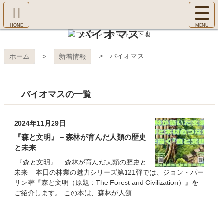
コ
サ
ン
イ
ホ
テ
ト
バイオマス
㈱Ｆ
ー
ン
メ
ム
ツ
ニ
へ
本
ＯＲ
バイオマス
ホーム
新着情報
ュ
文
ー
へ
ＥＳ
を
ス
開
バイオマスの一覧
キ
Ｔ Ｃ
く
ッ
プ
ＯＬ
2024年11月29日
『森と文明』 – 森林が育んだ人類の歴史
ＬＥ
と未来
『森と文明』 – 森林が育んだ人類の歴史と
ＧＥ
未来 本日の林業の魅力シリーズ第121弾では、ジョン・パー
リン著『森と文明（原題：The Forest and Civilization）』を
ご紹介します。 この本は、森林が人類…