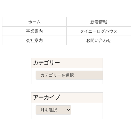
コ
ペ
ン
ー
テ
ジ
ホーム
新着情報
ン
の
事業案内
タイニーログハウス
ツ
先
本
頭
会社案内
お問い合わせ
文
へ
の
戻
先
る
カテゴリー
頭
へ
カ
戻
テ
る
ゴ
リ
アーカイブ
ー
ア
ー
カ
イ
ブ