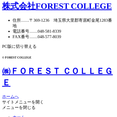
株式会社FOREST COLLEGE
住所
……〒369-1236 埼玉県大里郡寄居町
金尾1283番
地
電話番号
……
048-581-8339
FAX番号
……048-577-8039
PC版に切り替える
© FOREST COLLEGE
㈱ＦＯＲＥＳＴ ＣＯＬＬＥＧ
Ｅ
ホームへ
サイトメニューを開く
メニューを閉じる