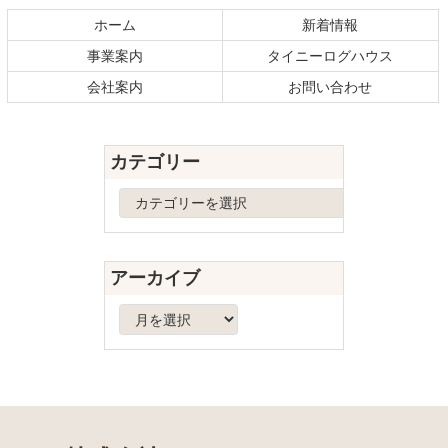
テ
ジ
ホーム
新着情報
ン
の
事業案内
タイニーログハウス
ツ
先
本
頭
会社案内
お問い合わせ
文
へ
の
戻
先
る
カテゴリー
頭
へ
カ
戻
テ
る
ゴ
リ
アーカイブ
ー
ア
ー
カ
イ
ブ