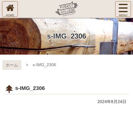
コ
サ
ン
イ
ホ
テ
ト
㈱Ｆ
ー
ン
メ
ム
ツ
ニ
へ
本
ＯＲ
s-IMG_2306
ュ
文
ー
へ
ＥＳ
を
ス
開
キ
Ｔ Ｃ
く
s-IMG_2306
ホーム
ッ
プ
ＯＬ
ＬＥ
s-IMG_2306
ＧＥ
2024年8月24日
コ
ペ
ン
ー