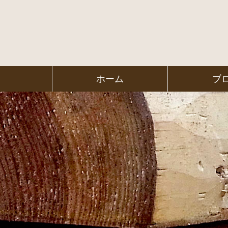
コ
ン
テ
ン
ツ
本
文
㈱ＦＯＲ
ホーム
ブ
へ
ス
ＥＳＴ Ｃ
キ
ッ
プ
ＯＬＬＥ
ＧＥ