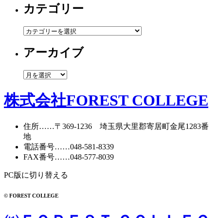
カテゴリー
カ
テ
アーカイブ
ゴ
リ
ー
ア
ー
カ
株式会社FOREST COLLEGE
イ
ブ
住所
……〒369-1236 埼玉県大里郡寄居町
金尾1283番
地
電話番号
……
048-581-8339
FAX番号
……048-577-8039
PC版に切り替える
© FOREST COLLEGE