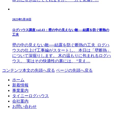
2025年5月18日
ログハウス講座 vol.43：壁の中の見えない敵──結露を防ぐ断熱の
工夫
壁の中の見えない敵──結露を防ぐ断熱の工夫 ログハ
ウスの仕上げ工事編がスタートし、 本日は「壁断熱」
について深掘りします。 木の温もりに包まれるログハ
ウス。 実はその快適性の裏には、 “見え…
コンテンツ本文の先頭へ戻る
ページの先頭へ戻る
ホーム
新着情報
事業案内
タイニーログハウス
会社案内
お問い合わせ