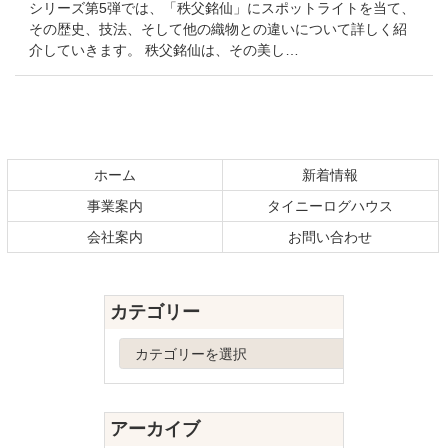
シリーズ第5弾では、「秩父銘仙」にスポットライトを当て、
その歴史、技法、そして他の織物との違いについて詳しく紹
介していきます。 秩父銘仙は、その美し…
コ
ペ
ン
ー
テ
ジ
ホーム
新着情報
ン
の
事業案内
タイニーログハウス
ツ
先
本
頭
会社案内
お問い合わせ
文
へ
の
戻
先
る
カテゴリー
頭
へ
カ
戻
テ
る
ゴ
リ
アーカイブ
ー