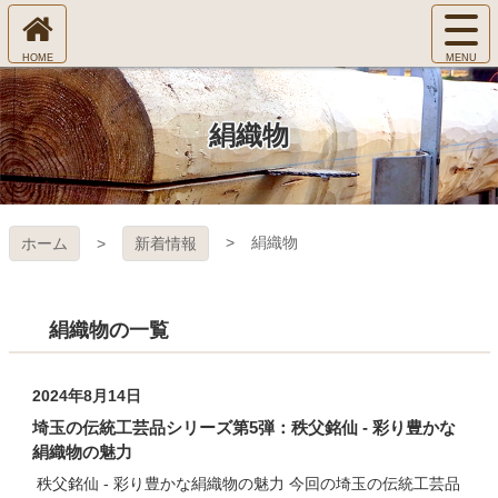
コ
サ
ン
イ
ホ
テ
ト
㈱Ｆ
ー
ン
メ
ム
ツ
ニ
へ
本
ＯＲ
絹織物
ュ
文
ー
へ
ＥＳ
を
ス
開
キ
Ｔ Ｃ
く
絹織物
ホーム
新着情報
ッ
プ
ＯＬ
ＬＥ
絹織物の一覧
ＧＥ
2024年8月14日
埼玉の伝統工芸品シリーズ第5弾：秩父銘仙 - 彩り豊かな
絹織物の魅力
秩父銘仙 - 彩り豊かな絹織物の魅力 今回の埼玉の伝統工芸品