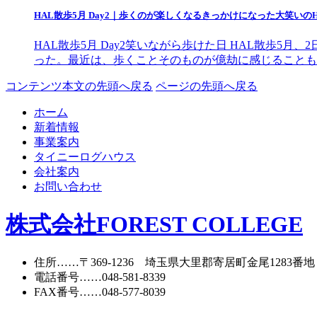
HAL散歩5月 Day2｜歩くのが楽しくなるきっかけになった大笑いの
HAL散歩5月 Day2笑いながら歩けた日 HAL散歩
った。最近は、歩くことそのものが億劫に感じることも
コンテンツ本文の先頭へ戻る
ページの先頭へ戻る
ホーム
新着情報
事業案内
タイニーログハウス
会社案内
お問い合わせ
株式会社FOREST COLLEGE
住所
……〒369-1236 埼玉県大里郡寄居町
金尾1283番地
電話番号
……
048-581-8339
FAX番号
……048-577-8039