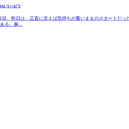
HALリハビリ
5月、2日目。昨日は、正直に言えば気持ちが重いままのスタート
ある。腕…