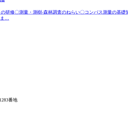
日目
（日）の研修〇測量・測樹-森林調査のねらい〇コンパス測量の基礎
ま…
1283番地