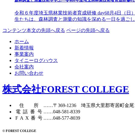
森林調査と測量技術を学ぶ—令和6年度埼玉県林業技術者育成研修6
令和６年度埼玉県林業技術者育成研修 day68月4日
生たちは、森林調査と測量の知識を深める一日を過ごし
コンテンツ本文の先頭へ戻る
ページの先頭へ戻る
ホーム
新着情報
事業案内
タイニーログハウス
会社案内
お問い合わせ
株式会社FOREST COLLEGE
住所
……〒369-1236 埼玉県大里郡寄居町
金尾
電話番号
……
048-581-8339
FAX番号
……048-577-8039
© FOREST COLLEGE