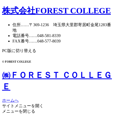
株式会社FOREST COLLEGE
住所
……〒369-1236 埼玉県大里郡寄居町
金尾1283番
地
電話番号
……
048-581-8339
FAX番号
……048-577-8039
PC版に切り替える
© FOREST COLLEGE
㈱ＦＯＲＥＳＴ ＣＯＬＬＥＧ
Ｅ
ホームへ
サイトメニューを開く
メニューを閉じる