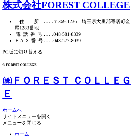
カ
株式会社FOREST COLLEGE
イ
ブ
住所
……〒369-1236 埼玉県大里郡寄居町
金
尾1283番地
電話番号
……
048-581-8339
FAX番号
……048-577-8039
PC版に切り替える
© FOREST COLLEGE
㈱ＦＯＲＥＳＴ ＣＯＬＬＥＧ
Ｅ
ホームへ
サイトメニューを開く
メニューを閉じる
ホーム