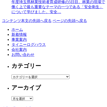
年度埼玉県林業技術者育成研修の5日目。林業の現場で
働く上で最も重要なテーマの一つである「安全衛生」
について学びました。安全…
コンテンツ本文の先頭へ戻る
ページの先頭へ戻る
ホーム
新着情報
事業案内
タイニーログハウス
会社案内
お問い合わせ
カテゴリー
カ
テ
アーカイブ
ゴ
リ
ー
ア
ー