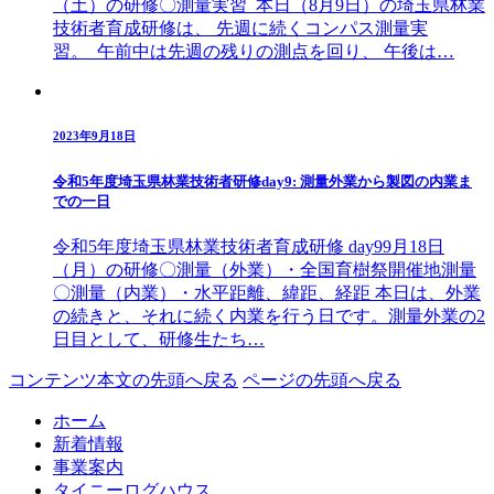
（土）の研修〇測量実習 本日（8月9日）の埼玉県林業
技術者育成研修は、 先週に続くコンパス測量実
習。 午前中は先週の残りの測点を回り、 午後は…
2023年9月18日
令和5年度埼玉県林業技術者研修day9: 測量外業から製図の内業ま
での一日
令和5年度埼玉県林業技術者育成研修 day99月18日
（月）の研修〇測量（外業）・全国育樹祭開催地測量
〇測量（内業）・水平距離、緯距、経距 本日は、外業
の続きと、それに続く内業を行う日です。測量外業の2
日目として、研修生たち…
コンテンツ本文の先頭へ戻る
ページの先頭へ戻る
ホーム
新着情報
事業案内
タイニーログハウス