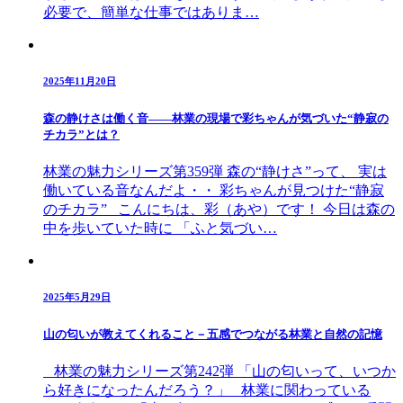
必要で、簡単な仕事ではありま…
2025年11月20日
森の静けさは働く音――林業の現場で彩ちゃんが気づいた“静寂の
チカラ”とは？
林業の魅力シリーズ第359弾 森の“静けさ”って、 実は
働いている音なんだよ・・ 彩ちゃんが見つけた“静寂
のチカラ” こんにちは、彩（あや）です！ 今日は森の
中を歩いていた時に 「ふと気づい…
2025年5月29日
山の匂いが教えてくれること－五感でつながる林業と自然の記憶
林業の魅力シリーズ第242弾 「山の匂いって、いつか
ら好きになったんだろう？」 林業に関わっている