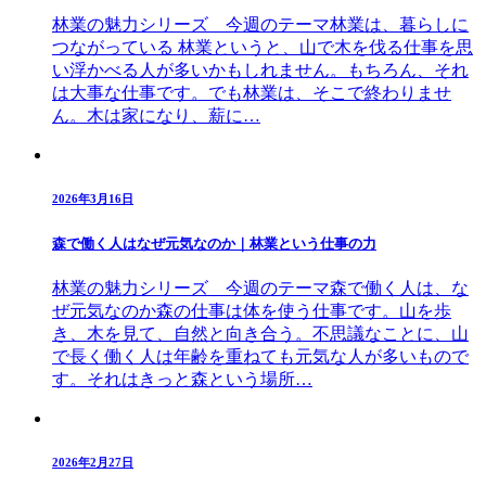
林業の魅力シリーズ 今週のテーマ林業は、暮らしに
つながっている 林業というと、山で木を伐る仕事を思
い浮かべる人が多いかもしれません。もちろん、それ
は大事な仕事です。でも林業は、そこで終わりませ
ん。木は家になり、薪に…
2026年3月16日
森で働く人はなぜ元気なのか｜林業という仕事の力
林業の魅力シリーズ 今週のテーマ森で働く人は、な
ぜ元気なのか森の仕事は体を使う仕事です。山を歩
き、木を見て、自然と向き合う。不思議なことに、山
で長く働く人は年齢を重ねても元気な人が多いもので
す。それはきっと森という場所…
2026年2月27日