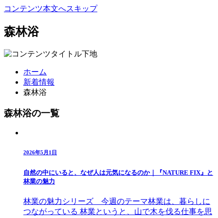
コンテンツ本文へスキップ
森林浴
ホーム
新着情報
森林浴
森林浴の一覧
2026年5月1日
自然の中にいると、なぜ人は元気になるのか｜『NATURE FIX』と
林業の魅力
林業の魅力シリーズ 今週のテーマ林業は、暮らしに
つながっている 林業というと、山で木を伐る仕事を思