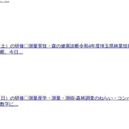
、…
17日（土）の研修〇測量実技・森の健康診断令和4年度埼玉県林
断。今日…
1日（日）の研修〇測量座学・測量・測樹-森林調査のねらい・コ
数字に…