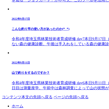
を知る「ジョブカード」が不可欠。このツールを活用し
2022年9月17日
こんな釣り竿の使い方があったのか(*_*)
令和4年度埼玉県林業技術者育成研修 day7本日9月
ない森の健康診断。午後は手入れをしている森の健康診
2022年9月11日
山で釣りをするのですか？
令和4年度埼玉県林業技術者育成研修 day6本日9月1
日目は測量座学。午前中は森林調査によって山の状態が
コンテンツ本文の先頭へ戻る
ページの先頭へ戻る
ホーム