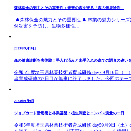
森林保全の魅力とその重要性：未来の森を守る「森の健康診断」
🌲森林保全の魅力とその重要性 🌲 林業の魅力シリ
然災害を予防し、生物多様性…
2023年9月16日
森の健康診断を実体験！手入れ済みと未手入れの森での調査の違い
令和5年度埼玉県林業技術者育成研修 day7 9月16
者育成研修の7日目が無事に終了しました。今回のテー
2023年9月9日
ジョブカード活用術と林業基盤：植生調査とコンパス測量の一日
令和5年度埼玉県林業技術者育成研修 day59月9日