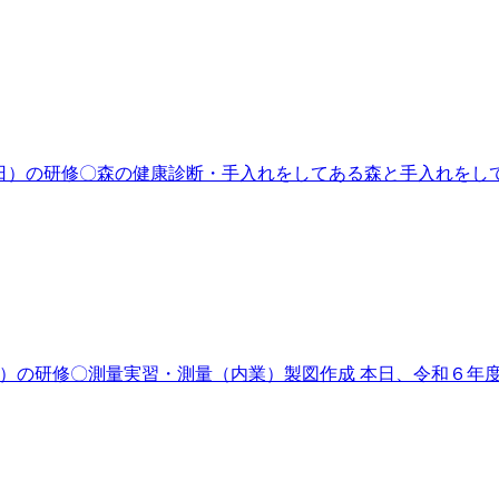
8日（日）の研修〇森の健康診断・手入れをしてある森と手入れを
7日（土）の研修〇測量実習・測量（内業）製図作成 本日、令和６