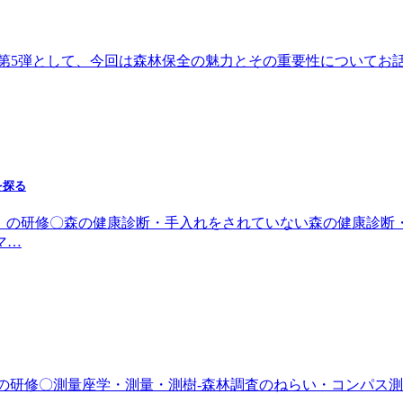
ーズ第5弾として、今回は森林保全の魅力とその重要性について
を探る
日（土）の研修〇森の健康診断・手入れをされていない森の健康診
マ…
（土）の研修〇測量座学・測量・測樹-森林調査のねらい・コンパ