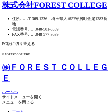
株式会社FOREST COLLEGE
住所
……〒369-1236 埼玉県大里郡寄居町
金尾1283番
地
電話番号
……
048-581-8339
FAX番号
……048-577-8039
PC版に切り替える
© FOREST COLLEGE
㈱ＦＯＲＥＳＴ ＣＯＬＬＥＧ
Ｅ
ホームへ
サイトメニューを開く
メニューを閉じる
ホーム