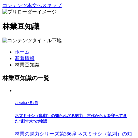
コンテンツ本文へスキップ
林業豆知識
ホーム
新着情報
林業豆知識
林業豆知識の一覧
2025年12月2日
ネズミサシ（鼠刺）の知られざる魅力｜古代から人を守ってき
た“刺す木”の物語
林業の魅力シリーズ第366弾 ネズミサシ（鼠刺）の知