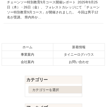
チェーンソー特別教育9月コース開催レポート 2025年9月25
日（木）・26日（金）、 フォレストカレッジにて 「チェーン
ソー特別教育9月コース」が開催されました。 今回は男子12
名が受講。 県内外か…
コ
ペ
ン
ー
テ
ジ
ホーム
新着情報
ン
の
事業案内
タイニーログハウス
ツ
先
本
頭
会社案内
お問い合わせ
文
へ
の
戻
先
る
カテゴリー
頭
へ
カ
戻
テ
る
ゴ
リ