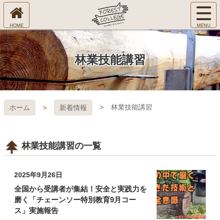
コ
サ
ン
イ
ホ
テ
ト
㈱Ｆ
ー
ン
メ
ム
ツ
ニ
へ
本
ＯＲ
林業技能講習
ュ
文
ー
へ
ＥＳ
を
ス
開
キ
Ｔ Ｃ
く
林業技能講習
ホーム
新着情報
ッ
プ
ＯＬ
ＬＥ
林業技能講習の一覧
ＧＥ
2025年9月26日
全国から受講者が集結！安全と実践力を
磨く「チェーンソー特別教育9月コー
ス」実施報告