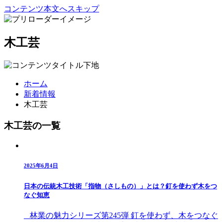
コンテンツ本文へスキップ
木工芸
ホーム
新着情報
木工芸
木工芸の一覧
2025年6月4日
日本の伝統木工技術「指物（さしもの）」とは？釘を使わず木をつ
なぐ知恵
林業の魅力シリーズ第245弾 釘を使わず、木をつなぐ