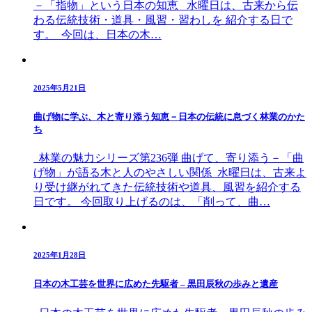
－「指物」という日本の知恵 水曜日は、古来から伝
わる伝統技術・道具・風習・習わしを 紹介する日で
す。 今回は、日本の木…
2025年5月21日
曲げ物に学ぶ、木と寄り添う知恵－日本の伝統に息づく林業のかた
ち
林業の魅力シリーズ第236弾 曲げて、寄り添う－「曲
げ物」が語る木と人のやさしい関係 水曜日は、古来よ
り受け継がれてきた伝統技術や道具、風習を紹介する
日です。 今回取り上げるのは、「削って、曲…
2025年1月28日
日本の木工芸を世界に広めた先駆者 – 黒田辰秋の歩みと遺産