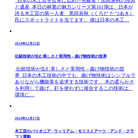
日本の木工芸を世界に広めた先駆者 – 黒田辰秋の歩み
と遺産 本日の林業の魅力シリーズ第161弾は、日本が
誇る木工芸の第一人者、黒田辰秋（くろだ たつあき）
氏にスポットライトを当てます。 彼は日本の木工…
2024年12月25日
伝統技術が生む美しさと実用性 – 曲げ物技術の世界
伝統技術が生む美しさと実用性 – 曲げ物技術の世
界 日本の木工技術の中でも、曲げ物技術はシンプルで
ありながら機能美を追求する技術です。 木の柔らかさ
を利用して曲げ、釘を使わずに接合するこの技術は、
環境に…
2024年12月17日
木工芸のパイオニア - ウィリアム・モリスとアーツ・アンド・クラ
フツ運動