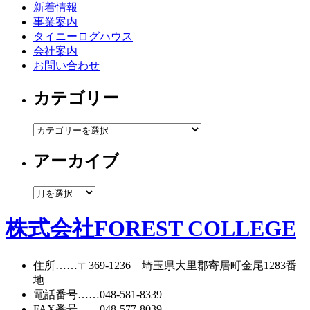
新着情報
事業案内
タイニーログハウス
会社案内
お問い合わせ
カテゴリー
カ
テ
アーカイブ
ゴ
リ
ー
ア
ー
カ
株式会社FOREST COLLEGE
イ
ブ
住所
……〒369-1236 埼玉県大里郡寄居町
金尾1283番
地
電話番号
……
048-581-8339
FAX番号
……048-577-8039