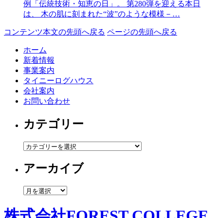
例「伝統技術・知恵の日」。 第280弾を迎える本日
は、 木の肌に刻まれた“波”のような模様－…
コンテンツ本文の先頭へ戻る
ページの先頭へ戻る
ホーム
新着情報
事業案内
タイニーログハウス
会社案内
お問い合わせ
カテゴリー
カ
テ
アーカイブ
ゴ
リ
ー
ア
ー
カ
株式会社FOREST COLLEGE