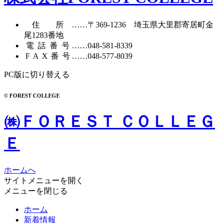
イ
ブ
住所
……〒369-1236 埼玉県大里郡寄居町
金
尾1283番地
電話番号
……
048-581-8339
FAX番号
……048-577-8039
PC版に切り替える
© FOREST COLLEGE
㈱ＦＯＲＥＳＴ ＣＯＬＬＥＧ
Ｅ
ホームへ
サイトメニューを開く
メニューを閉じる
ホーム
新着情報