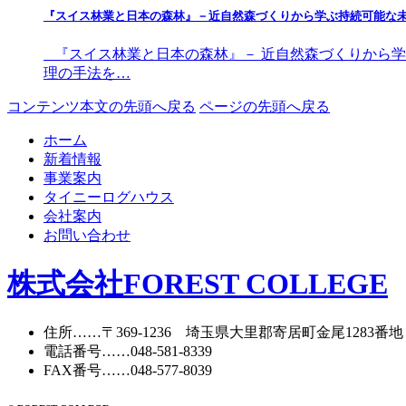
『スイス林業と日本の森林』－近自然森づくりから学ぶ持続可能な
『スイス林業と日本の森林』－ 近自然森づくりから学
理の手法を…
コンテンツ本文の先頭へ戻る
ページの先頭へ戻る
ホーム
新着情報
事業案内
タイニーログハウス
会社案内
お問い合わせ
株式会社FOREST COLLEGE
住所
……〒369-1236 埼玉県大里郡寄居町
金尾1283番地
電話番号
……
048-581-8339
FAX番号
……048-577-8039