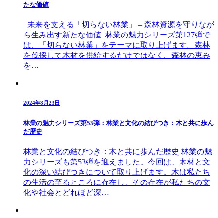
たな価値
未来を支える「切らない林業」 – 森林資源を守りなが
ら生み出す新たな価値 林業の魅力シリーズ第127弾で
は、「切らない林業」をテーマに取り上げます。森林
を伐採して木材を供給するだけではなく、森林の恵み
を…
2024年8月23日
林業の魅力シリーズ第53弾：林業と文化の結びつき：木と共に歩ん
だ歴史
林業と文化の結びつき：木と共に歩んだ歴史 林業の魅
力シリーズも第53弾を迎えました。今回は、木材と文
化の深い結びつきについて取り上げます。木は私たち
の生活の至るところに存在し、その存在が私たちの文
化や社会とどれほど深…