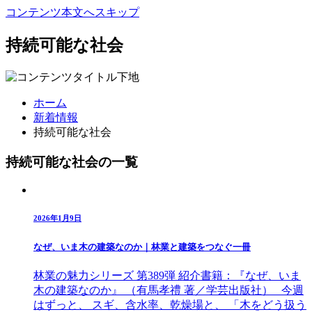
コンテンツ本文へスキップ
持続可能な社会
ホーム
新着情報
持続可能な社会
持続可能な社会の一覧
2026年1月9日
なぜ、いま木の建築なのか｜林業と建築をつなぐ一冊
林業の魅力シリーズ 第389弾 紹介書籍：『なぜ、いま
木の建築なのか』 （有馬孝禮 著／学芸出版社） 今週
はずっと、 スギ、含水率、乾燥場と、 「木をどう扱う