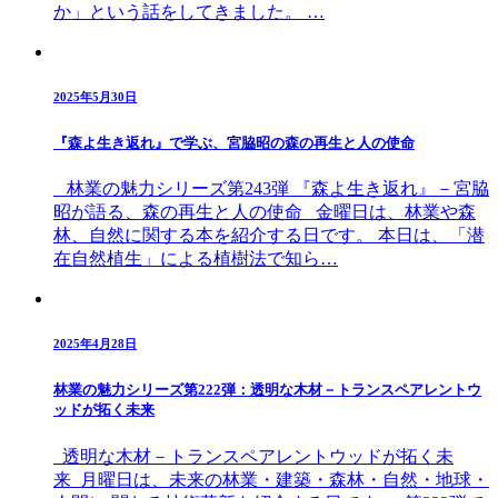
か」という話をしてきました。 …
2025年5月30日
『森よ生き返れ』で学ぶ、宮脇昭の森の再生と人の使命
林業の魅力シリーズ第243弾 『森よ生き返れ』－宮脇
昭が語る、森の再生と人の使命 金曜日は、林業や森
林、自然に関する本を紹介する日です。 本日は、「潜
在自然植生」による植樹法で知ら…
2025年4月28日
林業の魅力シリーズ第222弾：透明な木材－トランスペアレントウ
ッドが拓く未来
透明な木材－トランスペアレントウッドが拓く未
来 月曜日は、未来の林業・建築・森林・自然・地球・