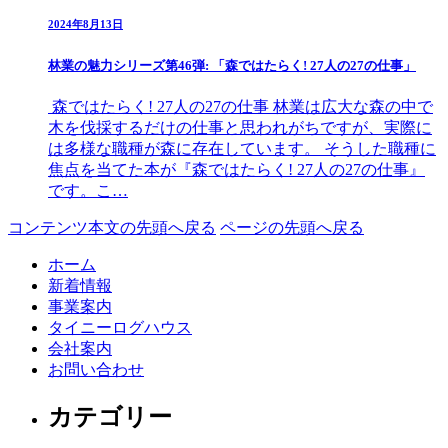
2024年8月13日
林業の魅力シリーズ第46弾: 「森ではたらく! 27人の27の仕事」
森ではたらく! 27人の27の仕事 林業は広大な森の中で
木を伐採するだけの仕事と思われがちですが、実際に
は多様な職種が森に存在しています。 そうした職種に
焦点を当てた本が『森ではたらく! 27人の27の仕事』
です。こ…
コンテンツ本文の先頭へ戻る
ページの先頭へ戻る
ホーム
新着情報
事業案内
タイニーログハウス
会社案内
お問い合わせ
カテゴリー