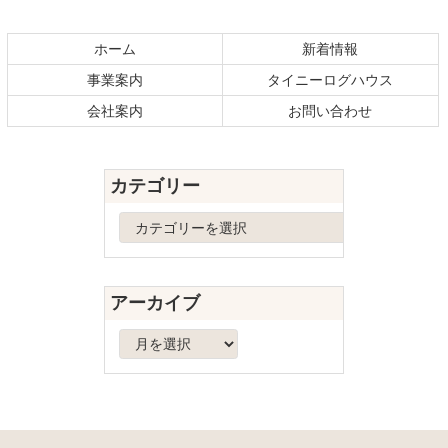
コ
ペ
ン
ー
テ
ジ
ホーム
新着情報
ン
の
事業案内
タイニーログハウス
ツ
先
本
頭
会社案内
お問い合わせ
文
へ
の
戻
先
る
カテゴリー
頭
へ
カ
戻
テ
る
ゴ
リ
アーカイブ
ー
ア
ー
カ
イ
ブ