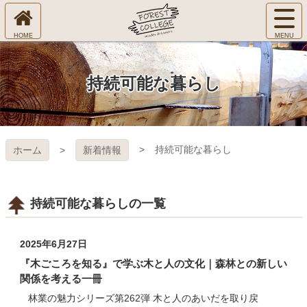
コ
サ
ン
イ
ホ
テ
ト
㈱Ｆ
ー
ン
メ
ム
ツ
ニ
へ
本
ＯＲ
持続可能な暮らし
ュ
文
ー
へ
ＥＳ
を
ス
開
キ
Ｔ Ｃ
く
持続可能な暮らし
ホーム
新着情報
ッ
プ
ＯＬ
ＬＥ
持続可能な暮らしの一覧
ＧＥ
2025年6月27日
『木ごころを知る』で学ぶ木と人の文化｜森林との新しい
関係を考える一冊
林業の魅力シリーズ第262弾 木と人のあいだを取り戻