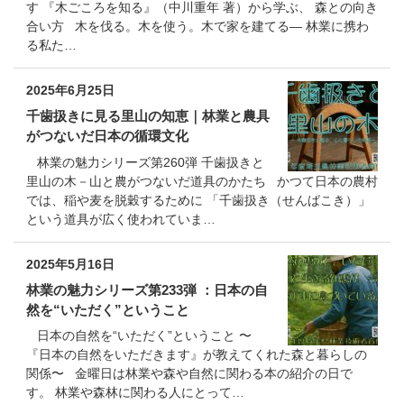
す 『木ごころを知る』（中川重年 著）から学ぶ、 森との向き
合い方 木を伐る。木を使う。木で家を建てる― 林業に携わ
る私た…
2025年6月25日
千歯扱きに見る里山の知恵｜林業と農具
がつないだ日本の循環文化
林業の魅力シリーズ第260弾 千歯扱きと
里山の木－山と農がつないだ道具のかたち かつて日本の農村
では、稲や麦を脱穀するために 「千歯扱き（せんばこき）」
という道具が広く使われていま…
2025年5月16日
林業の魅力シリーズ第233弾 ：日本の自
然を“いただく”ということ
日本の自然を“いただく”ということ 〜
『日本の自然をいただきます』が教えてくれた森と暮らしの
関係〜 金曜日は林業や森や自然に関わる本の紹介の日で
す。 林業や森林に関わる人にとって…