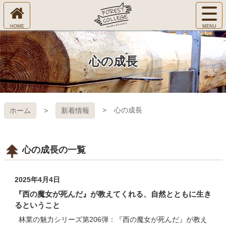
コ
サ
ン
イ
ホ
テ
ト
㈱Ｆ
ー
ン
メ
ム
ツ
ニ
へ
本
ＯＲ
心の成長
ュ
文
ー
へ
ＥＳ
を
ス
開
キ
Ｔ Ｃ
く
心の成長
ホーム
新着情報
ッ
プ
ＯＬ
ＬＥ
心の成長の一覧
ＧＥ
2025年4月4日
『西の魔女が死んだ』が教えてくれる、自然とともに生き
るということ
林業の魅力シリーズ第206弾：『西の魔女が死んだ』が教え