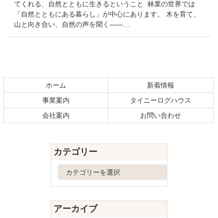
てくれる、自然とともに生きるということ 林業の世界では
「自然とともにある暮らし」が中心にあります。 木を育て、
山と向き合い、自然の声を聞く——…
コ
ペ
ン
ー
テ
ジ
ホーム
新着情報
ン
の
事業案内
タイニーログハウス
ツ
先
本
頭
会社案内
お問い合わせ
文
へ
の
戻
先
る
カテゴリー
頭
へ
カ
戻
テ
る
ゴ
リ
アーカイブ
ー