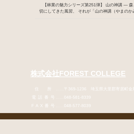
【林業の魅力シリーズ第251弾】 山の神講 ―
切にしてきた風習、 それが「山の神講（やまのか
コ
ペ
ン
ー
テ
ジ
ン
の
ツ
先
本
頭
文
へ
株式会社FOREST COLLEGE
の
戻
先
る
住所
……〒369-1236 埼玉県大里郡寄居町
金
頭
へ
電話番号
……
048-581-8339
戻
FAX番号
……048-577-8039
る
コ
ペ
ン
ー