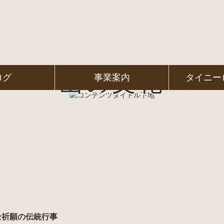
山の文化
ログ
事業案内
タイニー
全祈願の伝統行事