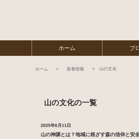
コ
ン
テ
ン
ツ
本
文
㈱ＦＯＲ
ホーム
ブ
へ
ス
ＥＳＴ Ｃ
キ
ッ
山の文化
ホーム
新着情報
プ
ＯＬＬＥ
ＧＥ
山の文化の一覧
2025年6月11日
山の神講とは？地域に根ざす森の信仰と安