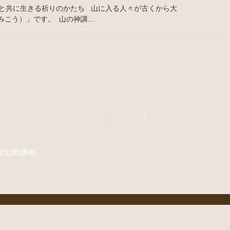
 森と共に生きる祈りのかたち 山に入る人々が古くから大
みこう）」です。 山の神講…
ホーム
新着情報
事業案内
尾1283番地