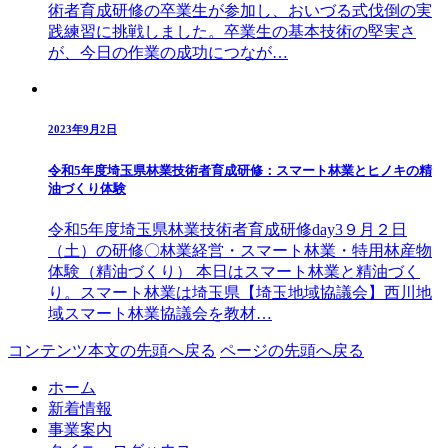
術者育成研修の卒業生が参加し、おいづる式伐倒の実
践練習に挑戦しました。卒業生の基本技術の堅実さ
が、今日の作業の成功につなが…
2023年9月2日
令和5年度埼玉県林業技術者育成研修：スマート林業とヒノキの精
油づくり体験
令和5年度埼玉県林業技術者育成研修day3９月２日
（土）の研修〇林業経営・スマート林業・特用林産物
体験（精油づくり） 本日はスマート林業と精油づく
り。スマート林業は埼玉県【埼玉地域協議会】西川地
域スマート林業協議会を教材…
コンテンツ本文の先頭へ戻る
ページの先頭へ戻る
ホーム
新着情報
事業案内