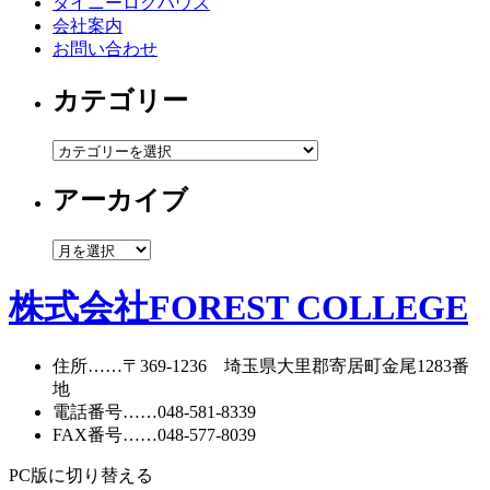
タイニーログハウス
会社案内
お問い合わせ
カテゴリー
カ
テ
アーカイブ
ゴ
リ
ー
ア
ー
カ
株式会社FOREST COLLEGE
イ
ブ
住所
……〒369-1236 埼玉県大里郡寄居町
金尾1283番
地
電話番号
……
048-581-8339
FAX番号
……048-577-8039
PC版に切り替える