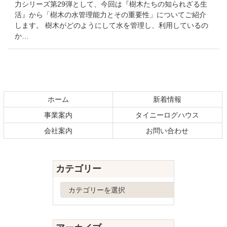
力シリーズ第29弾として、今回は『樹木たちの知られざる生
活』から「樹木の水管理能力とその重要性」についてご紹介
します。 樹木がどのようにして水を管理し、利用しているの
か…
コ
ペ
ン
ー
テ
ジ
ホーム
新着情報
ン
の
事業案内
タイニーログハウス
ツ
先
本
頭
会社案内
お問い合わせ
文
へ
の
戻
先
る
カテゴリー
頭
へ
カ
戻
テ
る
ゴ
リ