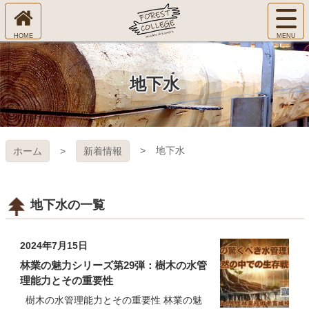
コ
サ
ン
イ
ホ
テ
ト
㈱Ｆ
ー
ン
メ
ム
ツ
ニ
へ
本
ＯＲ
地下水
ュ
文
ー
へ
ＥＳ
を
ス
開
キ
Ｔ Ｃ
く
地下水
ホーム
新着情報
ッ
プ
ＯＬ
ＬＥ
地下水の一覧
ＧＥ
2024年7月15日
林業の魅力シリーズ第29弾：樹木の水管
理能力とその重要性
樹木の水管理能力とその重要性 林業の魅