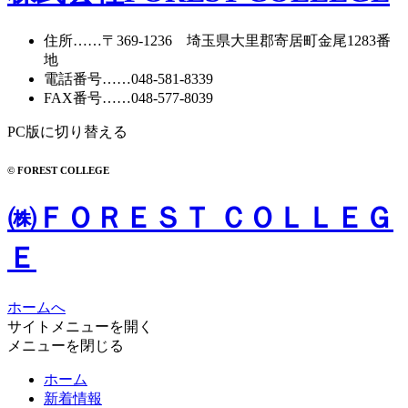
住所
……〒369-1236 埼玉県大里郡寄居町
金尾1283番
地
電話番号
……
048-581-8339
FAX番号
……048-577-8039
PC版に切り替える
© FOREST COLLEGE
㈱ＦＯＲＥＳＴ ＣＯＬＬＥＧ
Ｅ
ホームへ
サイトメニューを開く
メニューを閉じる
ホーム
新着情報