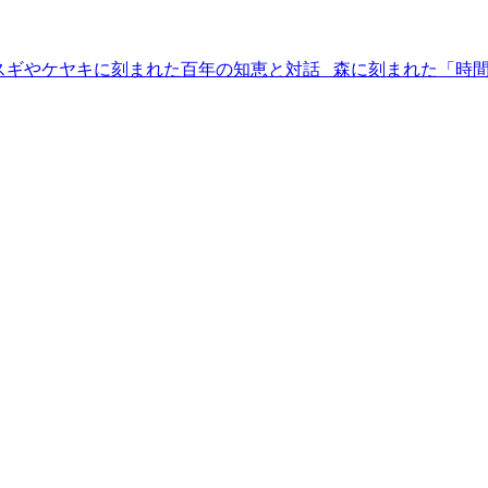
─ スギやケヤキに刻まれた百年の知恵と対話 森に刻まれた「時