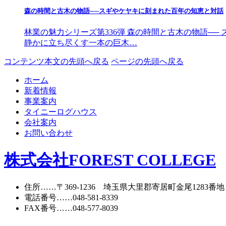
森の時間と古木の物語──スギやケヤキに刻まれた百年の知恵と対話
林業の魅力シリーズ第336弾 森の時間と古木の物語─
静かに立ち尽くす一本の巨木…
コンテンツ本文の先頭へ戻る
ページの先頭へ戻る
ホーム
新着情報
事業案内
タイニーログハウス
会社案内
お問い合わせ
株式会社FOREST COLLEGE
住所
……〒369-1236 埼玉県大里郡寄居町
金尾1283番地
電話番号
……
048-581-8339
FAX番号
……048-577-8039