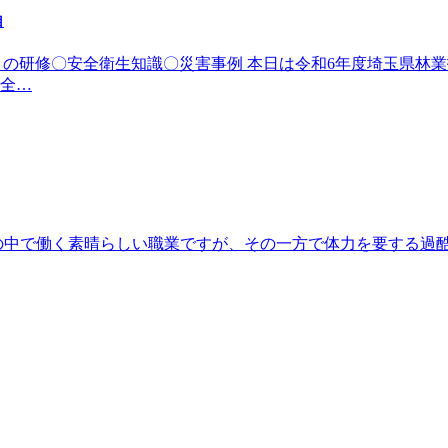
目
（土）の研修〇安全衛生知識〇災害事例 本日は令和6年度埼玉県
全…
自然の中で働く素晴らしい職業ですが、その一方で体力を要する