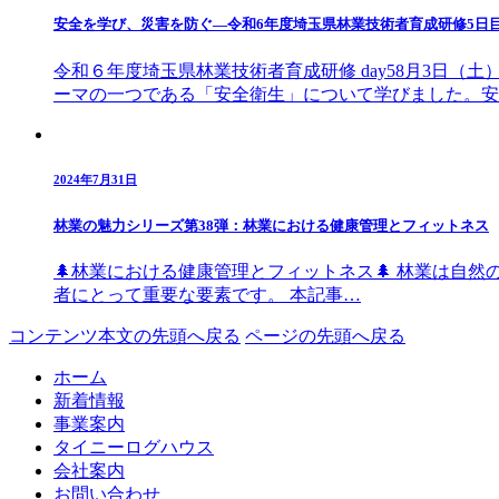
安全を学び、災害を防ぐ—令和6年度埼玉県林業技術者育成研修5日
令和６年度埼玉県林業技術者育成研修 day58月3日
ーマの一つである「安全衛生」について学びました。安
2024年7月31日
林業の魅力シリーズ第38弾：林業における健康管理とフィットネス
🌲林業における健康管理とフィットネス🌲 林業は
者にとって重要な要素です。 本記事…
コンテンツ本文の先頭へ戻る
ページの先頭へ戻る
ホーム
新着情報
事業案内
タイニーログハウス
会社案内
お問い合わせ