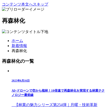
コンテンツ本文へスキップ
再森林化
ホーム
新着情報
再森林化
再森林化の一覧
2025年6月16日
AI×ドローンで空から植林！10倍速で再森林化を実現する林業テク
ノロジー最前線
【林業の魅力シリーズ第254弾｜月曜・技術革新