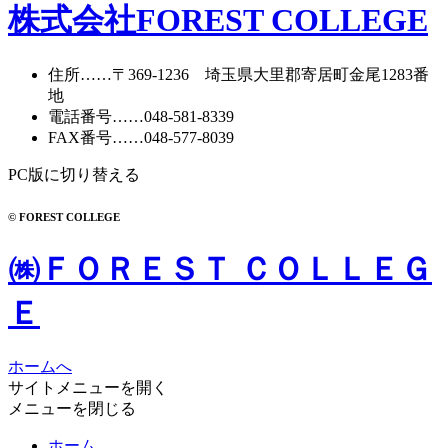
株式会社FOREST COLLEGE
住所
……〒369-1236 埼玉県大里郡寄居町
金尾1283番
地
電話番号
……
048-581-8339
FAX番号
……048-577-8039
PC版に切り替える
© FOREST COLLEGE
㈱ＦＯＲＥＳＴ ＣＯＬＬＥＧ
Ｅ
ホームへ
サイトメニューを開く
メニューを閉じる
ホーム