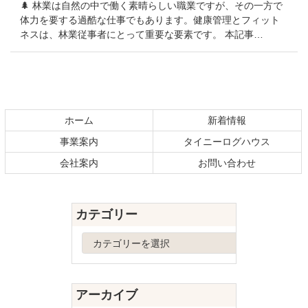
🌲 林業は自然の中で働く素晴らしい職業ですが、その一方で
体力を要する過酷な仕事でもあります。健康管理とフィット
ネスは、林業従事者にとって重要な要素です。 本記事…
コ
ペ
ン
ー
テ
ジ
ホーム
新着情報
ン
の
事業案内
タイニーログハウス
ツ
先
本
頭
会社案内
お問い合わせ
文
へ
の
戻
先
る
カテゴリー
頭
へ
カ
戻
テ
る
ゴ
リ
アーカイブ
ー