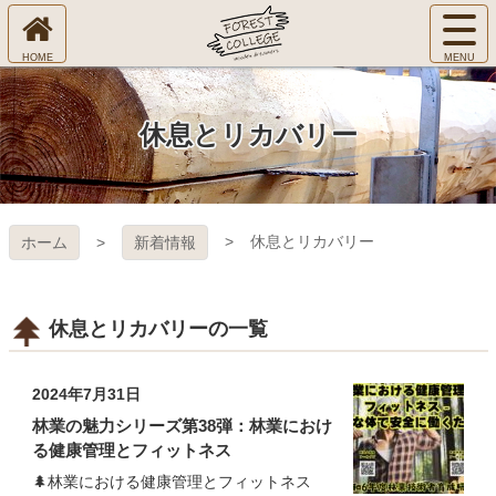
コ
サ
ン
イ
ホ
テ
ト
㈱Ｆ
ー
ン
メ
ム
ツ
ニ
へ
本
ＯＲ
休息とリカバリー
ュ
文
ー
へ
ＥＳ
を
ス
開
キ
Ｔ Ｃ
く
休息とリカバリー
ホーム
新着情報
ッ
プ
ＯＬ
ＬＥ
休息とリカバリーの一覧
ＧＥ
2024年7月31日
林業の魅力シリーズ第38弾：林業におけ
る健康管理とフィットネス
🌲林業における健康管理とフィットネス