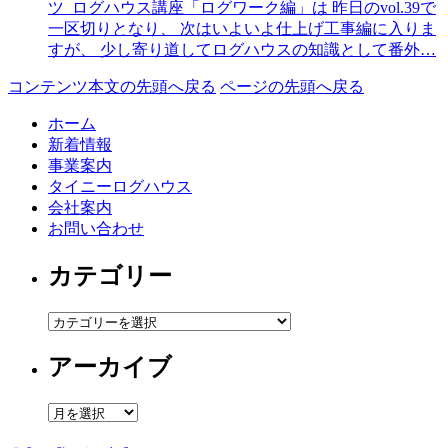
ツ ログハウス講座「ログワーク編」は 昨日のvol.39で
一区切りとなり、 次はいよいよ仕上げ工事編に入りま
すが、 少し寄り道してログハウスの知識として番外…
コンテンツ本文の先頭へ戻る
ページの先頭へ戻る
ホーム
新着情報
事業案内
タイニーログハウス
会社案内
お問い合わせ
カテゴリー
カ
テ
アーカイブ
ゴ
リ
ー
ア
ー