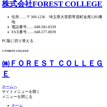
カ
株式会社FOREST COLLEGE
イ
ブ
住所
……〒369-1236 埼玉県大里郡寄居町
金尾1283番
地
電話番号
……
048-581-8339
FAX番号
……048-577-8039
PC版に切り替える
© FOREST COLLEGE
㈱ＦＯＲＥＳＴ ＣＯＬＬＥＧ
Ｅ
ホームへ
サイトメニューを開く
メニューを閉じる
ホーム