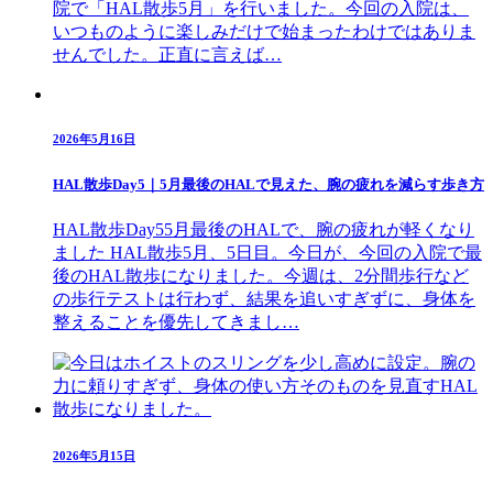
院で「HAL散歩5月」を行いました。今回の入院は、
いつものように楽しみだけで始まったわけではありま
せんでした。正直に言えば…
2026年5月16日
HAL散歩Day5｜5月最後のHALで見えた、腕の疲れを減らす歩き方
HAL散歩Day55月最後のHALで、腕の疲れが軽くなり
ました HAL散歩5月、5日目。今日が、今回の入院で最
後のHAL散歩になりました。今週は、2分間歩行など
の歩行テストは行わず、結果を追いすぎずに、身体を
整えることを優先してきまし…
2026年5月15日