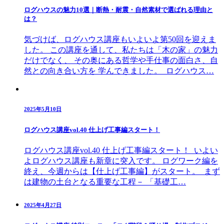
ログハウスの魅力10選｜断熱・耐震・自然素材で選ばれる理由と
は？
気づけば、ログハウス講座もいよいよ第50回を迎えま
した。 この講座を通して、私たちは「木の家」の魅力
だけでなく、 その奥にある哲学や手仕事の面白さ、自
然との向き合い方を 学んできました。 ログハウス…
2025年5月10日
ログハウス講座vol.40 仕上げ工事編スタート！
ログハウス講座vol.40 仕上げ工事編スタート！ いよい
よログハウス講座も新章に突入です。 ログワーク編を
終え、今週からは【仕上げ工事編】がスタート。 まず
は建物の土台となる重要な工程－ 「基礎工…
2025年4月27日