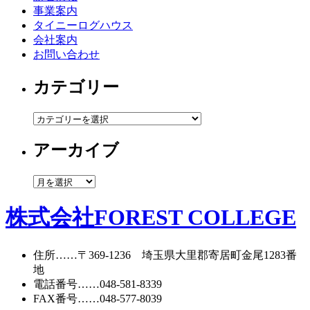
事業案内
タイニーログハウス
会社案内
お問い合わせ
カテゴリー
カ
テ
アーカイブ
ゴ
リ
ー
ア
ー
カ
株式会社FOREST COLLEGE
イ
ブ
住所
……〒369-1236 埼玉県大里郡寄居町
金尾1283番
地
電話番号
……
048-581-8339
FAX番号
……048-577-8039