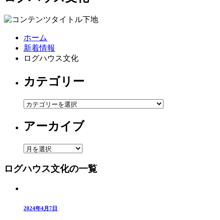
ホーム
新着情報
ログハウス文化
カテゴリー
カ
テ
アーカイブ
ゴ
リ
ー
ア
ー
ログハウス文化の一覧
カ
イ
ブ
2024年4月7日