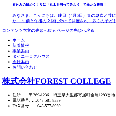
春休みの締めくくりに「丸太を切ってみよう」で新たな挑戦！
みなさま、こんにちは。昨日（4月6日）春の息吹と共
た。 午前と午後の２回に分けて開催され、多くの子ど
コンテンツ本文の先頭へ戻る
ページの先頭へ戻る
ホーム
新着情報
事業案内
タイニーログハウス
会社案内
お問い合わせ
株式会社FOREST COLLEGE
住所
……〒369-1236 埼玉県大里郡寄居町
金尾1283番地
電話番号
……
048-581-8339
FAX番号
……048-577-8039