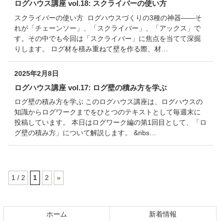
ログハウス講座 vol.18: スクライバーの使い方
スクライバーの使い方 ログハウスづくりの3種の神器――そ
れが「チェーンソー」、「スクライバー」、「アックス」で
す。その中でも今回は「スクライバー」に焦点を当てて深掘
りします。 ログ材を積み重ねて壁を作る際、材…
2025年2月8日
ログハウス講座 vol.17: ログ壁の積み方を学ぶ
ログ壁の積み方を学ぶ このログハウス講座は、ログハウスの
知識からログワークまでをひとつのテキストとして毎週末に
投稿しています。 本日はログワーク編の第1回目として、「ロ
グ壁の積み方」について解説します。 &nbs…
1 / 2
1
2
»
コ
ペ
ン
ー
テ
ジ
ホーム
新着情報