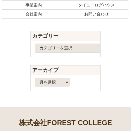
ン
の
事業案内
タイニーログハウス
ツ
先
本
頭
会社案内
お問い合わせ
文
へ
の
戻
先
る
カテゴリー
頭
へ
カ
戻
テ
る
ゴ
リ
アーカイブ
ー
ア
ー
カ
イ
ブ
株式会社FOREST COLLEGE