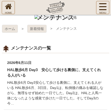
コ
サ
ン
イ
ホ
テ
ト
メンテナンス
㈱Ｆ
ー
ン
メ
ム
ツ
ニ
へ
本
ＯＲ
メンテナンス
ホーム
新着情報
ュ
文
ー
へ
ＥＳ
を
ス
開
メンテナンスの一覧
キ
Ｔ Ｃ
く
ッ
プ
ＯＬ
2026年6月11日
HAL散歩6月 Day3 安心して歩ける裏側に、支えてくれ
ＬＥ
る人がいる
HAL散歩6月 Day3安心して歩ける裏側に、支えてくれる人が
ＧＥ
いる HAL散歩6月、3日目。Day1は、転倒後の痛みを確認しな
がら、無理をせず始めた一日でした。Day2は、HALと人馬一
体になったような感覚で歩けた一日でした。そしてDay3の
今…