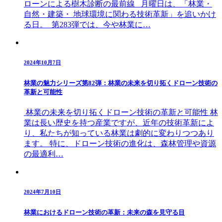
ローンによる樹木診断の最前線 月曜日は、「林業・
自然・建築・ 地球環境に関わる技術革新」を追いかけ
る日。 第283弾では、今や林業に…
2024年10月7日
林業の魅力シリーズ第82弾：林業の未来を切り拓くドローン技術の
革新と可能性
林業の未来を切り拓くドローン技術の革新と可能性 林
業は長い歴史を持つ産業ですが、近年の技術革新によ
り、私たちが知っている林業は劇的に変わりつつあり
ます。 特に、ドローン技術の進化は、森林管理や資源
の最適利…
2024年7月10日
林業におけるドローン技術の革新：未来の森を見守る目