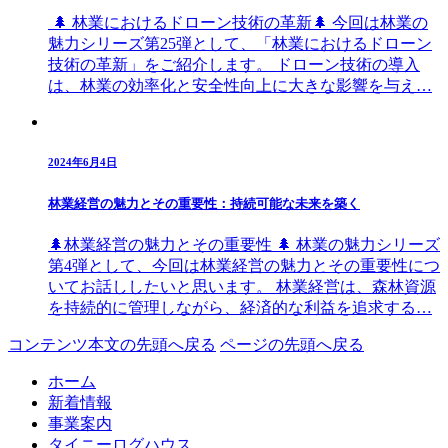
🌲 林業におけるドローン技術の革新🌲 今回は林業の
魅力シリーズ第25弾として、「林業におけるドローン
技術の革新」をご紹介します。 ドローン技術の導入
は、林業の効率化と安全性向上に大きな影響を与え…
2024年6月4日
林業経営の魅力とその重要性：持続可能な未来を築く
🌲林業経営の魅力とその重要性 🌲 林業の魅力シリーズ
第4弾として、今回は林業経営の魅力とその重要性につ
いてお話ししたいと思います。 林業経営は、森林資源
を持続的に管理しながら、経済的な利益を追求する…
コンテンツ本文の先頭へ戻る
ページの先頭へ戻る
ホーム
新着情報
事業案内
タイニーログハウス