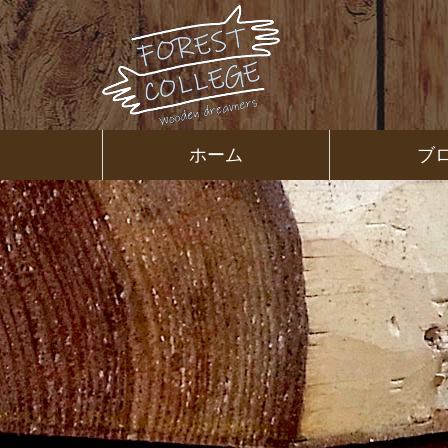
コ
ン
テ
ン
ツ
本
文
㈱ＦＯＲ
ホーム
ブ
へ
ス
ＥＳＴ Ｃ
キ
ッ
プ
ＯＬＬＥ
ＧＥ