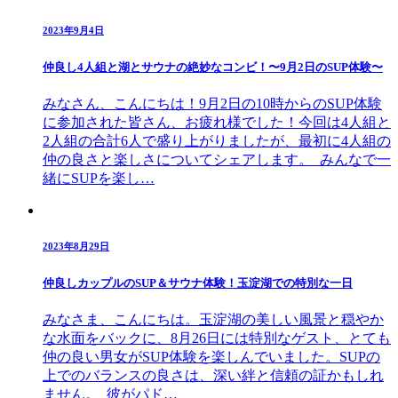
2023年9月4日
仲良し4人組と湖とサウナの絶妙なコンビ！〜9月2日のSUP体験〜
みなさん、こんにちは！9月2日の10時からのSUP体験
に参加された皆さん、お疲れ様でした！今回は4人組と
2人組の合計6人で盛り上がりましたが、最初に4人組の
仲の良さと楽しさについてシェアします。 みんなで一
緒にSUPを楽し…
2023年8月29日
仲良しカップルのSUP＆サウナ体験！玉淀湖での特別な一日
みなさま、こんにちは。玉淀湖の美しい風景と穏やか
な水面をバックに、8月26日には特別なゲスト、とても
仲の良い男女がSUP体験を楽しんでいました。SUPの
上でのバランスの良さは、深い絆と信頼の証かもしれ
ません。 彼がパド…