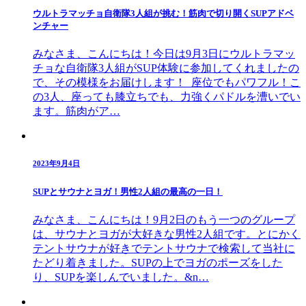
ウルトラマッチョ自衛隊3人組が挑む！筋肉で切り開くSUPアドベ
ンチャー
みなさま、こんにちは！今日は9月3日にウルトラマッ
チョな自衛隊3人組がSUP体験に参加してくれましたの
で、その模様をお届けします！ 座位でもパワフル！こ
の3人、座っても膝立ちでも、力強くパドルを漕いでい
ます。筋肉がア…
2023年9月4日
SUPとサウナとヨガ！男性2人組の最高の一日！
みなさま、こんにちは！9月2日のもう一つのグループ
は、サウナとヨガが大好きな男性2人組です。とにかく
テントサウナが好きでテントサウナで検索して当社に
たどり着きました。SUPの上でヨガのポーズをした
り、SUPを楽しんでいました。&n…