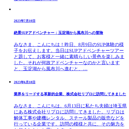
2023年7月10日
絶景SUPアドベンチャー：玉淀湖から風布川への冒険
みなさま、こんにちは！昨日、8月9日のSUP体験の様
子をお伝えします。当日はSUPアドベンチャーツアー
と題して、お客様と一緒に素晴らしい景色を楽しみま
した。それが何故アドベンチャーなのかと言います
と、玉淀湖から風布川へ進むと、…
2023年6月18日
業界をリードする革新的企業、株式会社リプロに訪問してきました
みなさま、こんにちは。6月13日に私たち夫婦は埼玉県
にある株式会社リプロに訪問してきました。リプロは
解体工事や建機レンタル、スチール製品の販売などを
行っている企業です。訪問の模様と共に、その魅力を