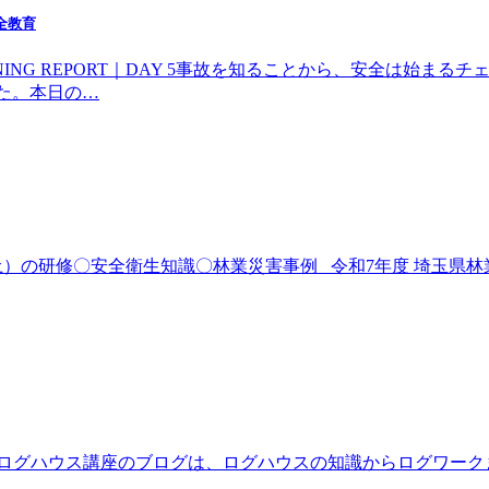
全教育
INING REPORT｜DAY 5事故を知ることから、安全は始まる
した。本日の…
日（土）の研修〇安全衛生知識〇林業災害事例 令和7年度 埼玉県林
策 このログハウス講座のブログは、ログハウスの知識からログワ