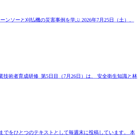
チェーンソーと刈払機の災害事例を学ぶ 2026年7月25日（土）、
業技術者育成研修 第5日目（7月26日）は、 安全衛生知識と林
ークまでをひとつのテキストとして毎週末に投稿しています。 本