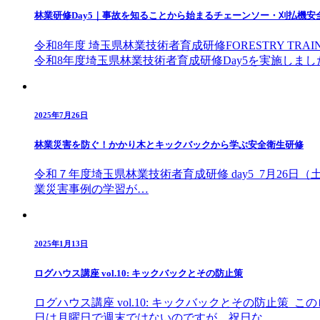
林業研修Day5｜事故を知ることから始まるチェーンソー・刈払機安
令和8年度 埼玉県林業技術者育成研修FORESTRY TRA
令和8年度埼玉県林業技術者育成研修Day5を実施しま
2025年7月26日
林業災害を防ぐ！かかり木とキックバックから学ぶ安全衛生研修
令和７年度埼玉県林業技術者育成研修 day5 7月26
業災害事例の学習が…
2025年1月13日
ログハウス講座 vol.10: キックバックとその防止策
ログハウス講座 vol.10: キックバックとその防止
日は月曜日で週末ではないのですが、祝日な…