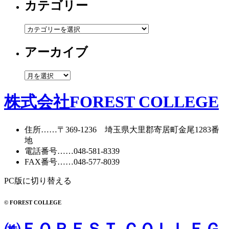
カテゴリー
カ
テ
アーカイブ
ゴ
リ
ー
ア
ー
カ
株式会社FOREST COLLEGE
イ
ブ
住所
……〒369-1236 埼玉県大里郡寄居町
金尾1283番
地
電話番号
……
048-581-8339
FAX番号
……048-577-8039
PC版に切り替える
© FOREST COLLEGE
㈱ＦＯＲＥＳＴ ＣＯＬＬＥＧ