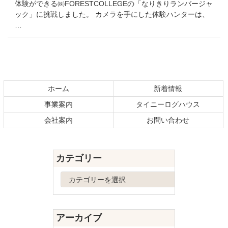
体験ができる㈱FORESTCOLLEGEの「なりきりランバージャ
ック」に挑戦しました。 カメラを手にした体験ハンターは、
…
コ
ペ
ン
ー
テ
ジ
ホーム
新着情報
ン
の
事業案内
タイニーログハウス
ツ
先
本
頭
会社案内
お問い合わせ
文
へ
の
戻
先
る
カテゴリー
頭
へ
カ
戻
テ
る
ゴ
リ
アーカイブ
ー