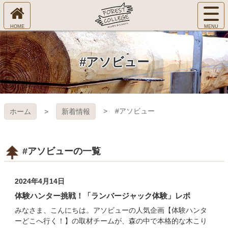
コ
サ
ン
イ
ホ
テ
ト
㈱Ｆ
ー
ン
メ
ム
ツ
ニ
へ
本
ＯＲ
#アソビュー
ュ
文
ー
へ
ＥＳ
を
ス
開
キ
Ｔ Ｃ
く
#アソビュー
ホーム
新着情報
ッ
プ
ＯＬ
ＬＥ
#アソビューの一覧
ＧＥ
2024年4月14日
体験ハンター挑戦！「ランバージャック体験」レポ
みなさま、こんにちは。アソビューの人気企画【体験ハンタ
ーどこへ行く！】の取材チームが、森の中で本格的な木こり