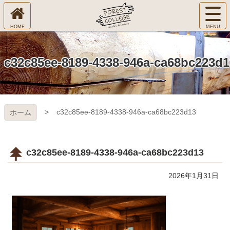
コ
サ
ン
イ
ホ
テ
ト
㈱Ｆ
ー
ン
メ
ム
ツ
ニ
へ
本
ＯＲ
c32c85ee-8189-4338-946a-ca68bc223d1
ュ
文
ー
へ
ＥＳ
を
ス
開
キ
Ｔ Ｃ
く
c32c85ee-8189-4338-946a-ca68bc223d13
ホーム
ッ
プ
ＯＬ
ＬＥ
c32c85ee-8189-4338-946a-ca68bc223d13
ＧＥ
2026年1月31日