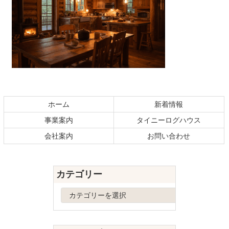
コ
ペ
ン
ー
テ
ジ
ホーム
新着情報
ン
の
事業案内
タイニーログハウス
ツ
先
本
頭
会社案内
お問い合わせ
文
へ
の
戻
先
る
カテゴリー
頭
へ
カ
戻
テ
る
ゴ
リ