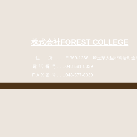
コ
ペ
ン
ー
テ
ジ
ン
の
ツ
先
本
頭
株式会社FOREST COLLEGE
文
へ
の
戻
住所
……〒369-1236 埼玉県大里郡寄居町
金
先
る
頭
電話番号
……
048-581-8339
へ
FAX番号
……048-577-8039
戻
る
コ
ペ
ン
ー
テ
ジ
ン
の
ツ
先
本
頭
文
へ
の
戻