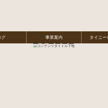
251111
ログ
事業案内
タイニー