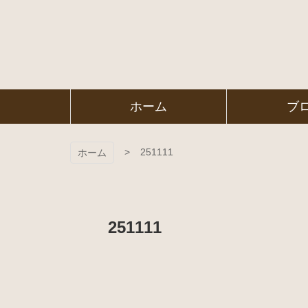
コ
ン
テ
ン
ツ
本
文
㈱ＦＯＲ
ホーム
ブ
へ
ス
ＥＳＴ Ｃ
キ
ッ
251111
ホーム
プ
ＯＬＬＥ
ＧＥ
251111