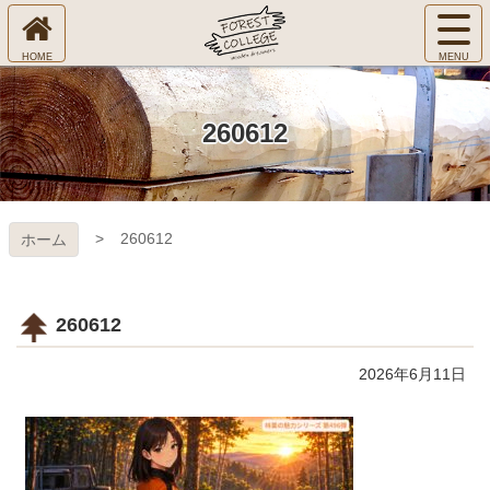
コ
サ
ン
イ
ホ
テ
ト
㈱Ｆ
ー
ン
メ
ム
ツ
ニ
へ
本
ＯＲ
260612
ュ
文
ー
へ
ＥＳ
を
ス
開
キ
Ｔ Ｃ
く
260612
ホーム
ッ
プ
ＯＬ
ＬＥ
260612
ＧＥ
2026年6月11日