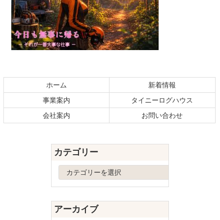
コ
ペ
ン
ー
テ
ジ
ホーム
新着情報
ン
の
事業案内
タイニーログハウス
ツ
先
本
頭
会社案内
お問い合わせ
文
へ
の
戻
先
る
カテゴリー
頭
へ
カ
戻
テ
る
ゴ
リ
アーカイブ
ー