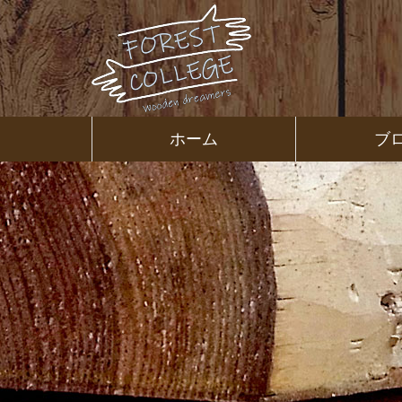
コ
ン
テ
ン
ツ
本
文
㈱ＦＯＲ
ホーム
ブ
へ
ス
ＥＳＴ Ｃ
キ
ッ
プ
ＯＬＬＥ
ＧＥ