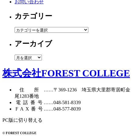
お問い合わせ
カテゴリー
カ
テ
アーカイブ
ゴ
リ
ー
ア
ー
カ
株式会社FOREST COLLEGE
イ
ブ
住所
……〒369-1236 埼玉県大里郡寄居町
金
尾1283番地
電話番号
……
048-581-8339
FAX番号
……048-577-8039
PC版に切り替える
© FOREST COLLEGE