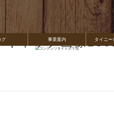
イキャッチ画像2501
ログ
事業案内
タイニー