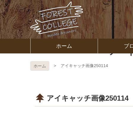
コ
ン
テ
ン
ツ
本
文
㈱ＦＯＲ
ア
ホーム
ブ
へ
ス
ＥＳＴ Ｃ
キ
ッ
アイキャッチ画像250114
ホーム
プ
ＯＬＬＥ
ＧＥ
アイキャッチ画像250114