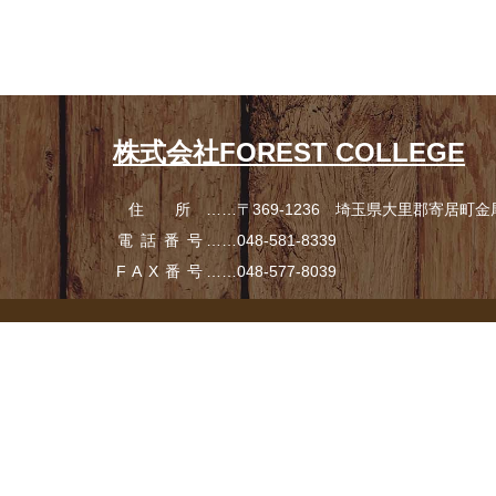
コ
ペ
ン
ー
テ
ジ
ン
の
ツ
先
本
頭
株式会社FOREST COLLEGE
文
へ
の
戻
住所
……〒369-1236 埼玉県大里郡寄居町
金
先
る
頭
電話番号
……
048-581-8339
へ
FAX番号
……048-577-8039
戻
る
コ
ペ
ン
ー
テ
ジ
ン
の
ツ
先
本
頭
文
へ
の
戻