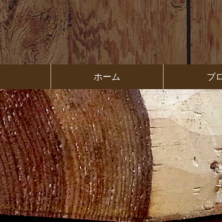
コ
ン
テ
ン
ツ
本
文
㈱ＦＯＲ
ホーム
ブ
へ
ス
ＥＳＴ Ｃ
キ
ッ
プ
ＯＬＬＥ
ＧＥ