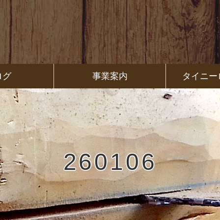
ログ
事業案内
タイニー
260106