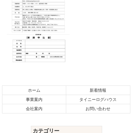
コ
ペ
ン
ー
テ
ジ
ホーム
新着情報
ン
の
事業案内
タイニーログハウス
ツ
先
本
頭
会社案内
お問い合わせ
文
へ
の
戻
先
る
カテゴリー
頭