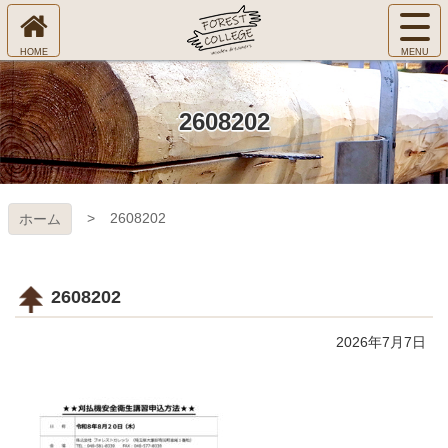
コ
サ
ン
イ
ホ
テ
ト
㈱Ｆ
ー
ン
メ
ム
ツ
ニ
へ
本
ＯＲ
2608202
ュ
文
ー
へ
ＥＳ
を
ス
開
キ
Ｔ Ｃ
く
2608202
ホーム
ッ
プ
ＯＬ
ＬＥ
2608202
ＧＥ
2026年7月7日