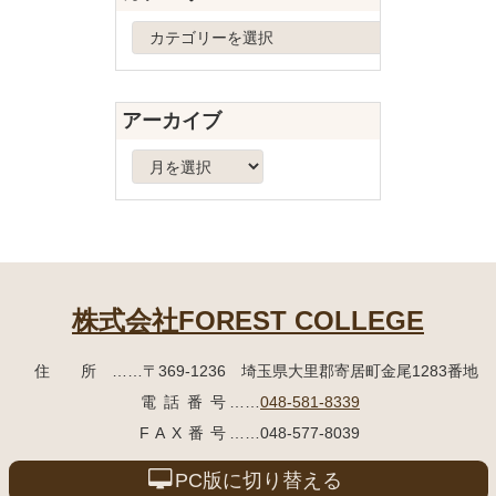
へ
カ
戻
テ
る
ゴ
リ
アーカイブ
ー
ア
ー
カ
イ
ブ
株式会社FOREST COLLEGE
住所
……〒369-1236 埼玉県大里郡寄居町
金尾1283番地
電話番号
……
048-581-8339
FAX番号
……048-577-8039
PC版に切り替える