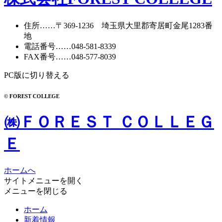
イ
ブ
住所
……〒369-1236 埼玉県大里郡寄居町
金尾1283番
地
電話番号
……
048-581-8339
FAX番号
……048-577-8039
PC版に切り替える
© FOREST COLLEGE
㈱ＦＯＲＥＳＴ ＣＯＬＬＥＧ
Ｅ
ホームへ
サイトメニューを開く
メニューを閉じる
ホーム
新着情報