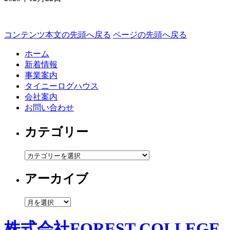
コンテンツ本文の先頭へ戻る
ページの先頭へ戻る
ホーム
新着情報
事業案内
タイニーログハウス
会社案内
お問い合わせ
カテゴリー
カ
テ
アーカイブ
ゴ
リ
ー
ア
ー
カ
株式会社FOREST COLLEGE